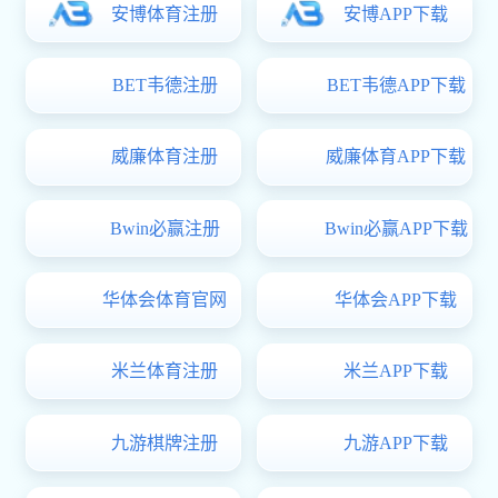
会议组织支部党员深入学习党的二十届四中全会精神。在资
育
职业教育
境外生教育
产管理处处长黄建民的带领下，各位同志重点围绕“坚持和加强
党的全面领导”“推进国家治理体系和治理能力现代化”等核心要义
进行了深入学习和研讨。
在警示教育环节，全体党员集中观看了广西基建领域违法犯
名师名医
完美平台:
罪警示教育片。该片深刻剖析了近年来全区在招标采购、工程建
设等关键领域发生的多起违纪违法典型案件，通过案例剖析真实
再现部分党员干部在利益诱惑面前迷失初心、背离使命，最终跌
入犯罪深渊的历程。片中人的深刻忏悔与惨痛教训，为每一位同
志敲响了长鸣的警钟。
学科建设
完美平台:
结合本次学习内容和工作实际，黄建民对全体同志进行了集
科学研究
完美平台:
体廉政谈话。他强调，全体同志首先要旗帜鲜明地讲政治，持续
加强理论武装，深刻领悟“两个确立”的决定性意义，坚决做到“两