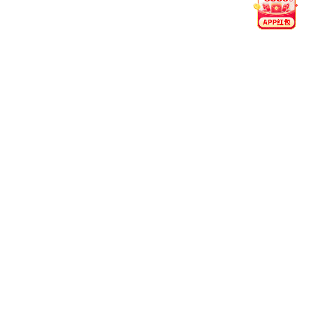
会议现场
打印正文
关闭本页
仙葫校区：中国广西南宁市五合大
道13号
邮政编码：530200
明秀校区：中国广西南宁市明秀东
路179号
邮政编码：530001
普通高考招生咨询热线：0771-
3122535
研究生招生咨询热线：
+86-771-3132106