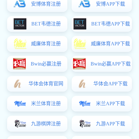
题培训
育
职业教育
境外生教育
7月9日上午，
教评中心开展
2026年第一期
院级督学业务
名师名医
完美平台:
培训暨基础医
学院院级督学
听评课素养专
题培训。学校
督学组副组长
学科建设
完美平台:
辛宁，教评中
科学研究
完美平台:
心全体人员及