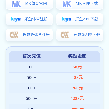
基础医学院院
合作交流
完美平台:
级督学参加培
招生就业
完美平台:
训。
07
.10
2026
:
关于仙葫校区
台
图书馆施工闭
馆及暑期服务
党建思政
完美平台:
安排的通知
完美体育365app下载文化
完美平台:
各位师生、校
内外用户： 仙
完美平台:
葫校区图书馆
视频点播
维护提升项目
是我校建校70