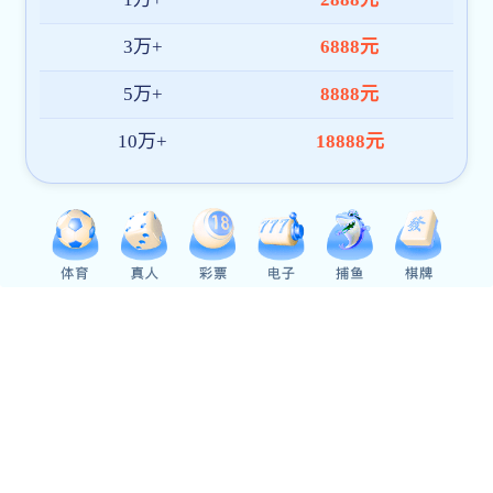
周年重点建设
项目，为全力
保障项目改造
及馆内物资搬
迁工作安全、
有序推进，确
保工程按期竣
工交付，经研
究决定，仙葫
校区图书馆将
实施阶段性闭
馆施工，现将