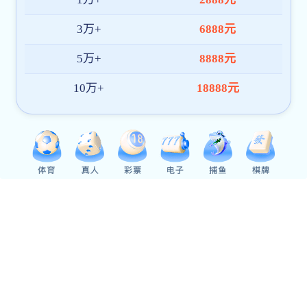
3122535
研究生招生咨询热线：
+86-771-3132106
成教招生咨询：0771-3136191
外国及港澳台招生咨询热线：+86-
771-3148091
官方微信
官方微博