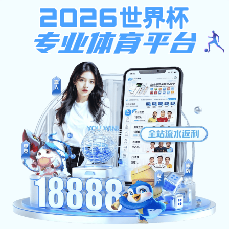
完美平台
完美平台:
融合门户
完美平台:
领导信箱
学校概况
通知公告
完美体育365ap
学校简介
党政管理完美体育36
完美平台: 首页
现任领导
按规定设置完美体育36
学校概况
完美平台:
历史沿革
教学教辅完美体育36
:
完美平台:
完美平台:
学校位置
科研完美体育365a
导
历史沿革
学校位置
学校校历
附属单位
:
完美平台:
仙葫校区鸟瞰图