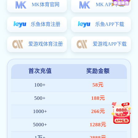
合作交流
完美平台:
法和不良信息
举报中心
招生就业
完美平台:
首页
上一页
1
:
下一页
尾页
共
台
10条信息/共1
页
转到第
党建思政
完美平台:
页
完美体育365app下载文化
完美平台:
仙葫校区：中国广西南宁市五合大
道13号
邮政编码：530200
完美平台:
明秀校区：中国广西南宁市明秀东
视频点播
路179号
邮政编码：530001
普通高考招生咨询热线：0771-