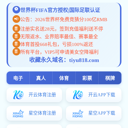
瞰图
联系我们
联系我们
通知公告
您的位置：
首页
>
新闻中心
>
完美体育365app下载新闻
>
二级学院
完美平台:
共青团完美平台公共卫生与管理学院委员会第二次代表大会胜利
完美体育365app设置
完美平台:
召开
完美平台:
日期：2025-11-27
点击数：
次
按规定设置完美体育365app
完美平台:
完美平台:
分享到：
科研完美体育365app
附属单位
11月23日，共青团完美平台公共卫生与管理学院委员会第
教育教学
完美平台:
二次代表大会在仙葫校区达道楼A305召开。学校团委书记夏
天，学院党委副书记、院长李海，学院党委副书记、纪委书记陈
:
完美平台:
完美平台: