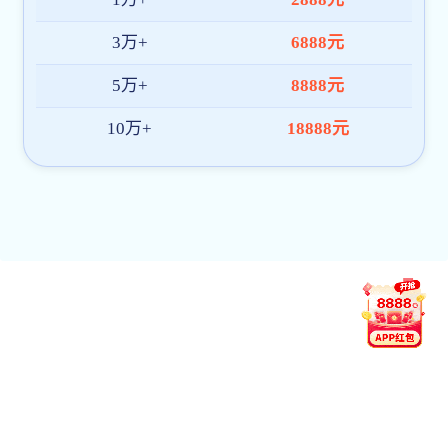
合影
打印正文
关闭本页
仙葫校区：中国广西南宁市五合大