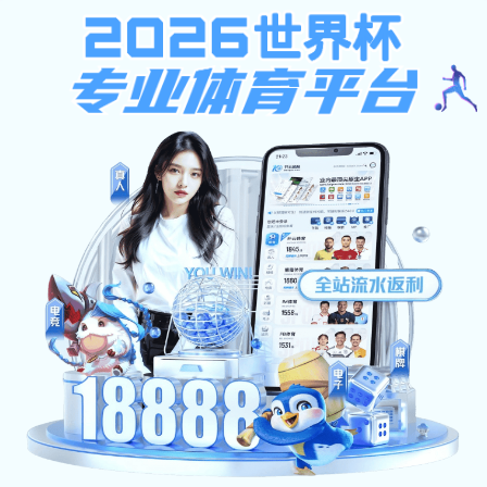
完美平台
完美平台:
融合门户
完美平台:
领导信箱
学校概况
通知公告
完美体育365ap
学校简介
党政管理完美体育36
完美平台: 首页
现任领导
按规定设置完美体育36
学校概况
完美平台:
历史沿革
教学教辅完美体育36
:
完美平台:
完美平台:
学校位置
科研完美体育365a
导
历史沿革
学校位置
学校校历
附属单位
:
完美平台:
仙葫校区鸟瞰图